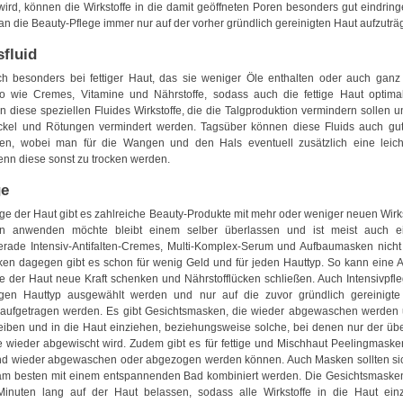
ird, können die Wirkstoffe in die damit geöffneten Poren besonders gut eindring
man die Beauty-Pflege immer nur auf der vorher gründlich gereinigten Haut aufzuträg
sfluid
ch besonders bei fettiger Haut, das sie weniger Öle enthalten oder auch ganz ö
o wie Cremes, Vitamine und Nährstoffe, sodass auch die fettige Haut optimal
en diese speziellen Fluides Wirkstoffe, die die Talgproduktion vermindern sollen un
ickel und Rötungen vermindert werden. Tagsüber können diese Fluids auch gut
n, wobei man für die Wangen und den Hals eventuell zusätzlich eine leic
wenn diese sonst zu trocken werden.
ge
ege der Haut gibt es zahlreiche Beauty-Produkte mit mehr oder weniger neuen Wirks
man anwenden möchte bleibt einem selber überlassen und ist meist auch 
erade Intensiv-Antifalten-Cremes, Multi-Komplex-Serum und Aufbaumasken nicht
ken dagegen gibt es schon für wenig Geld und für jeden Hauttyp. So kann eine An
e der Haut neue Kraft schenken und Nährstofflücken schließen. Auch Intensivpfle
gen Hauttyp ausgewählt werden und nur auf die zuvor gründlich gereinigte
aufgetragen werden. Es gibt Gesichtsmasken, die wieder abgewaschen werden u
leiben und in die Haut einziehen, beziehungsweise solche, bei denen nur der übe
 wieder abgewischt wird. Zudem gibt es für fettige und Mischhaut Peelingmaske
nd wieder abgewaschen oder abgezogen werden können. Auch Masken sollten sic
am besten mit einem entspannenden Bad kombiniert werden. Die Gesichtsmaske
inuten lang auf der Haut belassen, sodass alle Wirkstoffe in die Haut ein