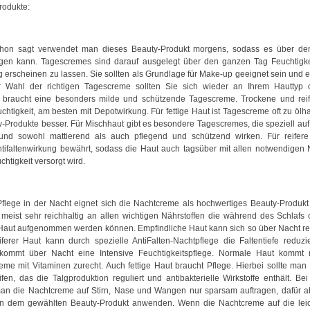
rodukte:
on sagt verwendet man dieses Beauty-Produkt morgens, sodass es über de
egen kann. Tagescremes sind darauf ausgelegt über den ganzen Tag Feuchtigke
ig erscheinen zu lassen. Sie sollten als Grundlage für Make-up geeignet sein und
r Wahl der richtigen Tagescreme sollten Sie sich wieder an Ihrem Hauttyp o
t braucht eine besonders milde und schützende Tagescreme. Trockene und reif
chtigkeit, am besten mit Depotwirkung. Für fettige Haut ist Tagescreme oft zu ölha
-Produkte besser. Für Mischhaut gibt es besondere Tagescremes, die speziell auf
und sowohl mattierend als auch pflegend und schützend wirken. Für reifere
tifaltenwirkung bewährt, sodass die Haut auch tagsüber mit allen notwendigen 
htigkeit versorgt wird.
 Pflege in der Nacht eignet sich die Nachtcreme als hochwertiges Beauty-Produkt
meist sehr reichhaltig an allen wichtigen Nährstoffen die während des Schlafs 
 Haut aufgenommen werden können. Empfindliche Haut kann sich so über Nacht r
iferer Haut kann durch spezielle AntiFalten-Nachtpflege die Faltentiefe reduz
kommt über Nacht eine Intensive Feuchtigkeitspflege. Normale Haut kommt m
me mit Vitaminen zurecht. Auch fettige Haut braucht Pflege. Hierbei sollte man 
fen, das die Talgproduktion reguliert und antibakterielle Wirkstoffe enthält. Be
man die Nachtcreme auf Stirn, Nase und Wangen nur sparsam auftragen, dafür
n dem gewählten Beauty-Produkt anwenden. Wenn die Nachtcreme auf die lei