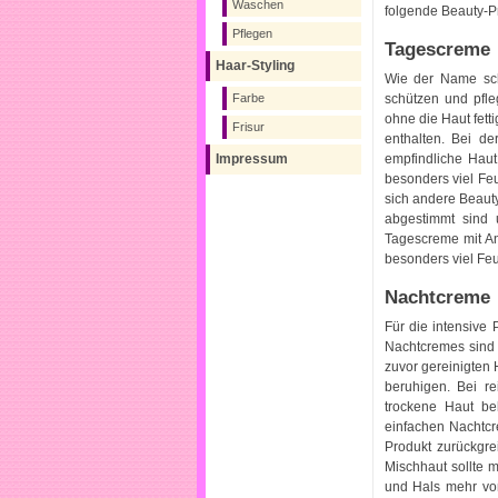
Waschen
folgende Beauty-P
Pflegen
Tagescreme
Haar-Styling
Wie der Name sch
schützen und pfl
Farbe
ohne die Haut fett
Frisur
enthalten. Bei de
empfindliche Hau
Impressum
besonders viel Feu
sich andere Beauty
abgestimmt sind 
Tagescreme mit An
besonders viel Feuc
Nachtcreme
Für die intensive
Nachtcremes sind 
zuvor gereinigten
beruhigen. Bei re
trockene Haut be
einfachen Nachtcre
Produkt zurückgrei
Mischhaut sollte 
und Hals mehr vo