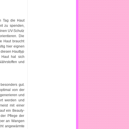
n Tag die Haut
it zu spenden,
 einen UV-Schutz
rientieren. Die
e Haut braucht
ltig hier eignen
 diesen Hauttyp
 Haut hat sich
Nährstoffen und
 besonders gut.
optimal von der
egenerieren und
iert werden und
eist mit einer
auf ein Beauty-
i der Pflege der
 aber an Wangen
cht angewärmte