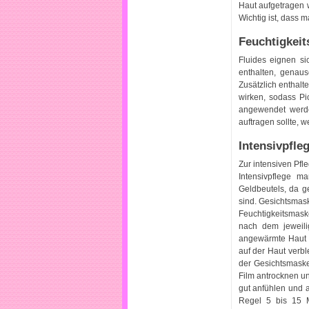
Haut aufgetragen w
Wichtig ist, dass 
Feuchtigkeit
Fluides eignen si
enthalten, genaus
Zusätzlich enthalt
wirken, sodass P
angewendet werde
auftragen sollte, 
Intensivpfle
Zur intensiven Pfl
Intensivpflege 
Geldbeutels, da g
sind. Gesichtsmas
Feuchtigkeitsmask
nach dem jeweili
angewärmte Haut 
auf der Haut verb
der Gesichtsmaske
Film antrocknen u
gut anfühlen und 
Regel 5 bis 15 M