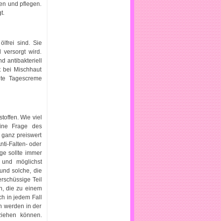
en und pflegen.
t.
lfrei sind. Sie
 versorgt wird.
d antibakteriell
 bei Mischhaut
hte Tagescreme
toffen. Wie viel
eine Frage des
 ganz preiswert
ti-Falten- oder
ge sollte immer
 und möglichst
nd solche, die
rschüssige Teil
n, die zu einem
h in jedem Fall
n werden in der
ziehen können.