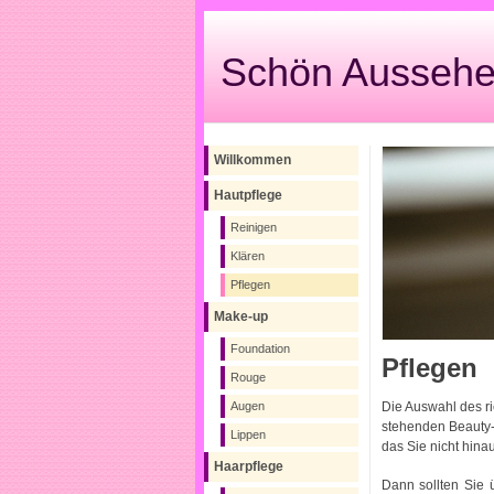
Schön Aussehen
Willkommen
Hautpflege
Reinigen
Klären
Pflegen
Make-up
Foundation
Pflegen
Rouge
Die Auswahl des r
Augen
stehenden Beauty-P
Lippen
das Sie nicht hina
Haarpflege
Dann sollten Sie 